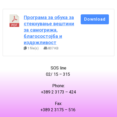
Програма за обука за
Download
стекнување вештини
за самогрижа,
благосостојба и
издржливост
1 file(s)
837 KB
SOS line
02/ 15 – 315
Phone:
+389 2 3173 – 424
Fax:
+389 2 3175 – 516