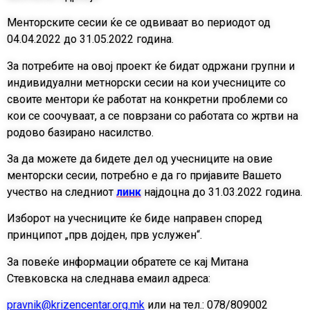
Менторските сесии ќе се одвиваат во периодот од
04.04.2022 до 31.05.2022 година.
За потребите на овој проект ќе бидат одржани групни и
индивидуални метнорски сесии на кои учесниците со
своите ментори ќе работат на конкретни проблеми со
кои се соочуваат, а се поврзани со работата со жртви на
родово базирано насилство.
За да можете да бидете дел од учесниците на овие
менторски сесии, потребно е да го пријавите Вашето
учество на следниот
линк
најдоцна до 31.03.2022 година.
Изборот на учесниците ќе биде направен според
принципот „прв дојден, прв услужен“.
За повеќе информации обратете се кај Митана
Стевковска на следнава емаил адреса:
pravnik@krizencentar.org.mk
или на тел.: 078/809002