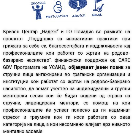
Кризен Центар „Надеж“ и ГО Плиадис во рамките на
проектот „Поддршка за иновативни практики при
грижата за себе си, благосостојбата и издржливоста кај
професионалците кои работат со жртви на родово-
базирано насилство“, финансиски поддржан од
CARE
GBV
Програмата на УСАИД,
објавуваат јавен повик
за
стручни лица ангажирани во граѓански oрганизации и
институции кои работат со жртви на родово-базирано
насилство, да земат учество на индивидуални и групни
менторски сесии кои ќе бидат водени од страна на
стручни, лиценцирани ментори, со помош на кои
професионалците ќе успеат полесно да ги надминат
стресот и траумите кои ги носи работата со оваа
категорија на лица, а кои несомнено влијаат врз нивното
ментално здравје.