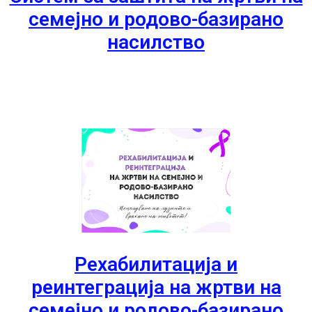
семејно и родово-базирано
насилство
Рехабилитација и
реинтеграција на жртви на
семејно и родово-базирано