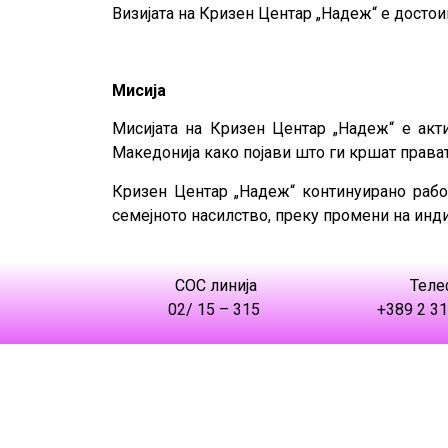
Визијата на Кризен Центар „Надеж“ е достои
Мисија
Мисијата на Кризен Центар „Надеж“ е акт
Македонија како појави што ги кршат права
Кризен Центар „Надеж“ континуирано рабо
семејното насилство, преку промени на инд
СОС линија
Теле
02/ 15 – 315
+389 2 31