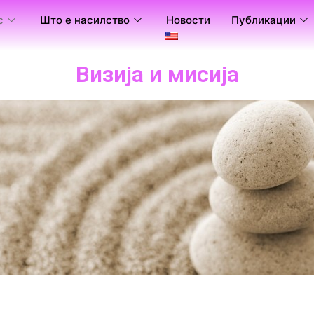
с
Што е насилство
Новости
Публикации
Визија и мисија