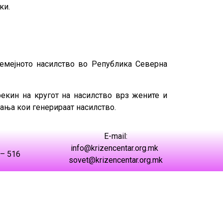
ки.
семејното насилство во Република Северна
екин на кругот на насилство врз жените и
ања кои генерираат насилство.
Е-mail:
info@krizencentar.org.mk
 – 516
sovet@krizencentar.org.mk