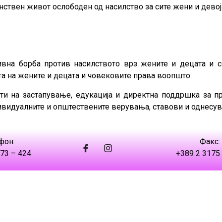
нствен живот ослободен од насилство за сите жени и девој
ивна борба против насилството врз жените и децата и 
та на жените и децата и човековите права воопшто.
ти на застапување, едукација и директна поддршка за пр
ивидуалните и општествените верувања, ставови и однесув
фон:
Факс:
73 – 424
+389 2 3175