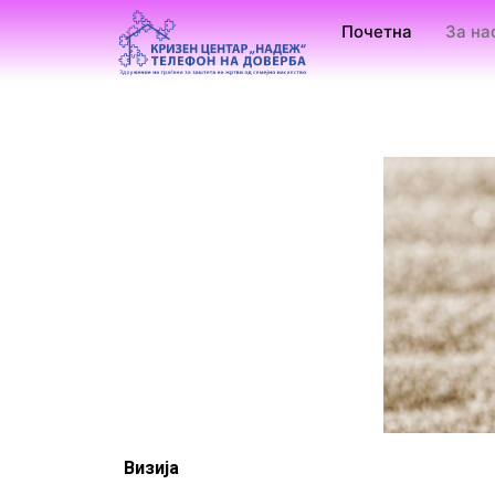
Почетна
За на
Визија