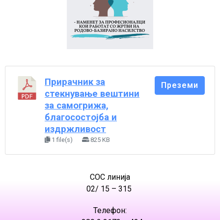
Прирачник за
Преземи
стекнување вештини
за самогрижа,
благосостојба и
издржливост
1 file(s)
825 KB
СОС линија
02/ 15 – 315
Телефон: