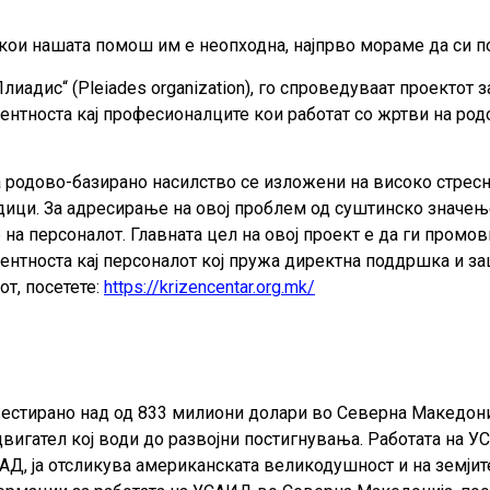
кои нашата помош им е неопходна, најпрво мораме да си п
лиадис“ (Pleiades organization), го спроведуваат проектот
лиентноста кај професионалците кои работат со жртви на р
 родово-базирано насилство се изложени на високо стрес
ици. За адресирање на овој проблем од суштинско значење
на персоналот. Главната цел на овој проект е да ги промо
лиентноста кај персоналот кој пружа директна поддршка и з
т, посетете:
https://krizencentar.org.mk/
стирано над од 833 милиони долари во Северна Македониј
 двигател кој води до развојни постигнувања. Работата на 
Д, ја отсликува американската великодушност и на земјите