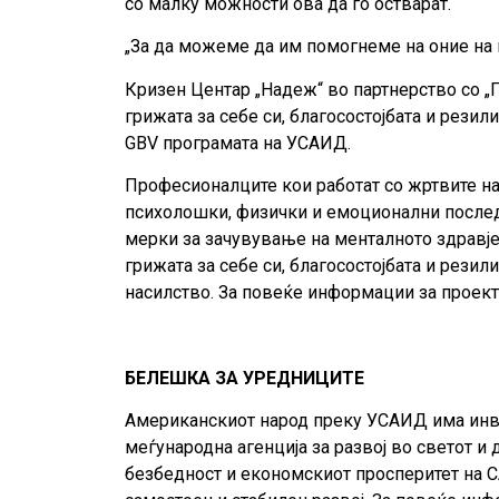
со малку можности ова да го остварат.
„За да можеме да им помогнеме на оние на 
Кризен Центар „Надеж“ во партнерство со „П
грижата за себе си, благосостојбата и рези
GBV програмата на УСАИД.
Професионалците кои работат со жртвите на
психолошки, физички и емоционални послед
мерки за зачувување на менталното здравје 
грижата за себе си, благосостојбата и рези
насилство. За повеќе информации за проекто
БЕЛЕШКА
ЗА
УРЕДНИЦИТЕ
Американскиот народ преку УСАИД има инве
меѓународна агенција за развој во светот и
безбедност и економскиот просперитет на СА