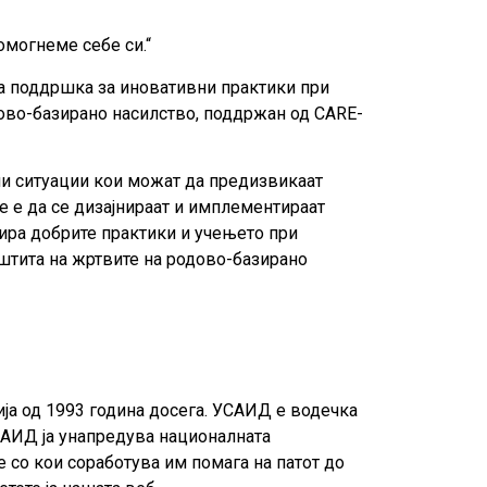
омогнеме себе си.“
 за поддршка за иновативни практики при
одово-базирано насилство, поддржан од CARE-
ни ситуации кои можат да предизвикаат
 е да се дизајнираат и имплементираат
вира добрите практики и учењето при
аштита на жртвите на родово-базирано
а од 1993 година досега. УСАИД е водечка
УСАИД ја унапредува националната
 со кои соработува им помага на патот до