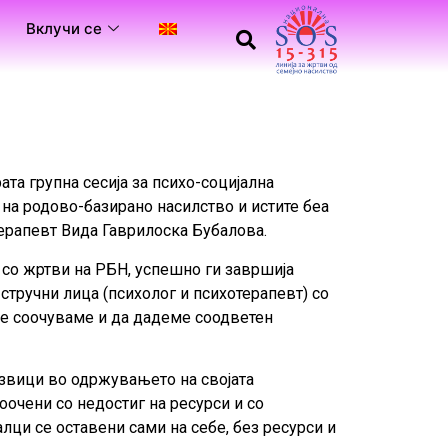
Вклучи се
ата групна сесија за психо-социјална
на родово-базирано насилство и истите беа
терапевт Вида Гаврилоска Бубалова.
 со жртви на РБН, успешно ги завршија
стручни лица (психолог и психотерапевт) со
 се соочуваме и да дадеме соодветен
извици во одржувањето на својата
оочени со недостиг на ресурси и со
лци се оставени сами на себе, без ресурси и