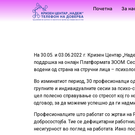
Почетна
За на
На 30.05. и 03.06.2022 г. Кризен Центар „На
поддршка на онлајн Платформата ЗООМ. Сеси
водени од страна на стручни лица – психоло
Во изминатиот период, 30 професионалци oд
групните и индивидуалните сесии за психо-с
цел полесно справување со стресот кој го н
одговор, за да можеме успешно да ги надм
Професионалците што работат со жртви на Р
добросостојба. Тие се дефицитарни работниц
несигурност во поглед на работата. Иако по