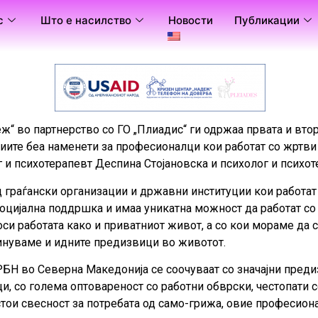
с
Што е насилство
Новости
Публикации
деж“ во партнерство со ГО „Плиадис“ ги одржаа првата и втор
ите беа наменети за професионалци кои работат со жртви 
г и психотерапевт Деспина Стојановска и психолог и психо
 граѓански организации и државни институции кои работат
оцијална поддршка и имаа уникатна можност да работат со 
оси работата како и приватниот живот, а со кои мораме да
инуваме и идните предизвици во животот.
БН во Северна Македонија се соочуваат со значајни пред
и, со голема оптовареност со работни обврски, честопати с
стои свесност за потребата од само-грижа, овие професиона